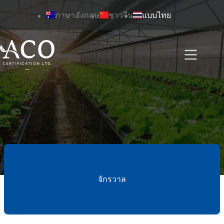
ข้าม
ภาษาอังกฤษ
ชาวจีน
แบบไทย
ไป
ยัง
เนื้อหา
จักรวาล