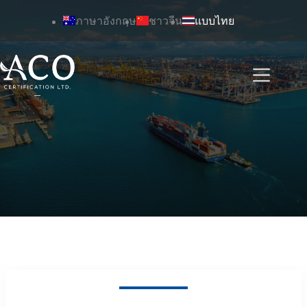
ข้าม
ภาษาอังกฤษ
ชาวจีน
แบบไทย
ไป
ยัง
เนื้อหา