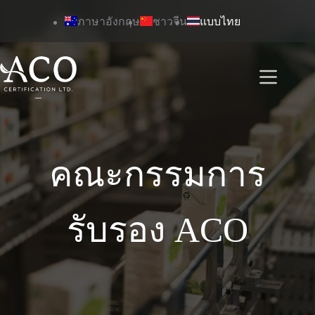
ข้าม
ภาษาอังกฤษ
ชาวจีน
แบบไทย
ไป
ยัง
เนื้อหา
คณะกรรมการ
รับรอง ACO