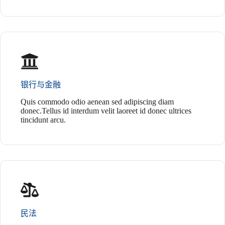
银行与金融
Quis commodo odio aenean sed adipiscing diam
donec.Tellus id interdum velit laoreet id donec ultrices
tincidunt arcu.
民法