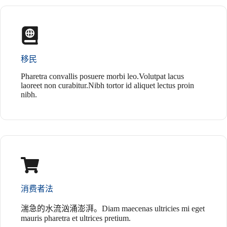
移民
Pharetra convallis posuere morbi leo.Volutpat lacus
laoreet non curabitur.Nibh tortor id aliquet lectus proin
nibh.
消费者法
湍急的水流汹涌澎湃。Diam maecenas ultricies mi eget
mauris pharetra et ultrices pretium.