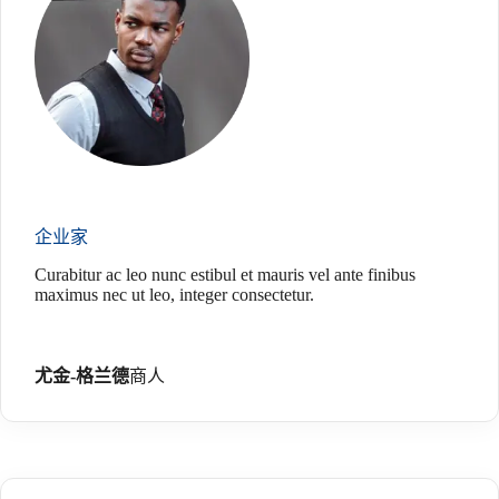
企业家
Curabitur ac leo nunc estibul et mauris vel ante finibus
maximus nec ut leo, integer consectetur.
尤金-格兰德
商人