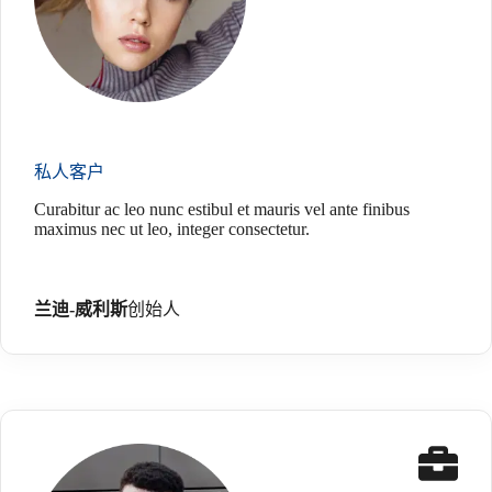
私人客户
Curabitur ac leo nunc estibul et mauris vel ante finibus
maximus nec ut leo, integer consectetur.
兰迪-威利斯
创始人