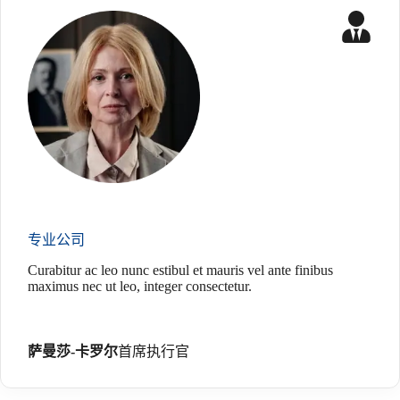
专业公司
Curabitur ac leo nunc estibul et mauris vel ante finibus
maximus nec ut leo, integer consectetur.
萨曼莎-卡罗尔
首席执行官