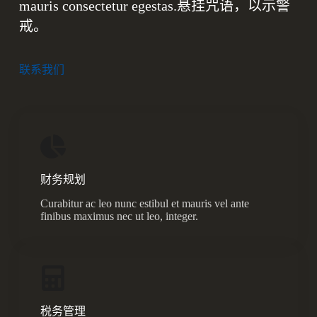
mauris consectetur egestas.悬挂咒语，以示警
戒。
联系我们
财务规划
Curabitur ac leo nunc estibul et mauris vel ante
finibus maximus nec ut leo, integer.
税务管理