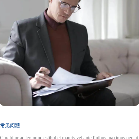
常见问题
Curabitur ac leo nunc estibul et mauris vel ante finibus maximus nec ut