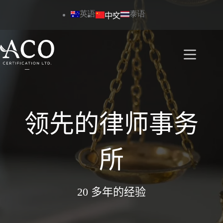
跳
英语
泰语
中文
过
内
容
领先的律师事务
所
20 多年的经验