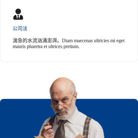
公司法
湍急的水流汹涌澎湃。Diam maecenas ultricies mi eget
mauris pharetra et ultrices pretium.