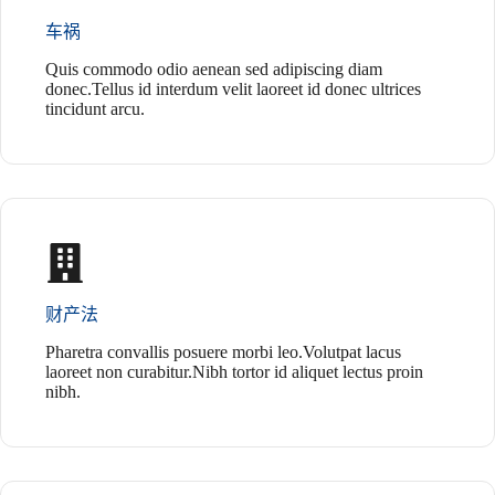
车祸
Quis commodo odio aenean sed adipiscing diam
donec.Tellus id interdum velit laoreet id donec ultrices
tincidunt arcu.
财产法
Pharetra convallis posuere morbi leo.Volutpat lacus
laoreet non curabitur.Nibh tortor id aliquet lectus proin
nibh.