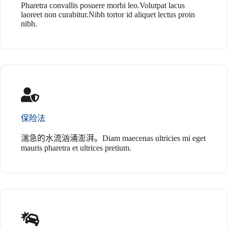
Pharetra convallis posuere morbi leo.Volutpat lacus
laoreet non curabitur.Nibh tortor id aliquet lectus proin
nibh.
保险法
湍急的水流汹涌澎湃。Diam maecenas ultricies mi eget
mauris pharetra et ultrices pretium.