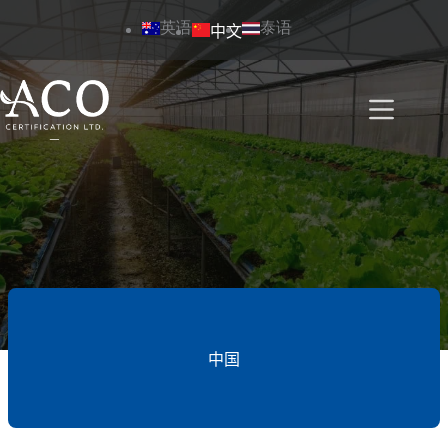
跳
英语
泰语
中文
过
内
容
中国