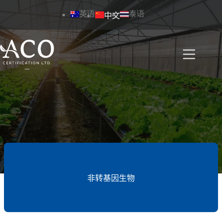
跳
英语
泰语
中文
过
内
容
非转基因生物